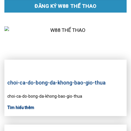
ĐĂNG KÝ W88 THỂ THAO
choi-ca-do-bong-da-khong-bao-gio-thua
choi-ca-do-bong-da-khong-bao-gio-thua
Tìm hiểu thêm