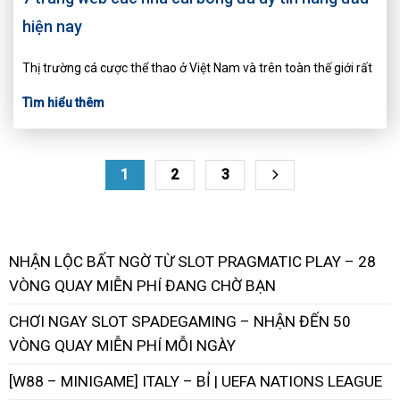
hiện nay
Thị trường cá cược thể thao ở Việt Nam và trên toàn thế giới rất
Tìm hiểu thêm
1
2
3
NHẬN LỘC BẤT NGỜ TỪ SLOT PRAGMATIC PLAY – 28
VÒNG QUAY MIỄN PHÍ ĐANG CHỜ BẠN
CHƠI NGAY SLOT SPADEGAMING – NHẬN ĐẾN 50
VÒNG QUAY MIỄN PHÍ MỖI NGÀY
[W88 – MINIGAME] ITALY – BỈ | UEFA NATIONS LEAGUE