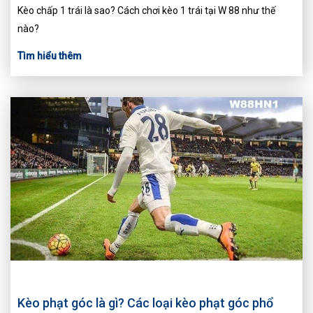
Kèo chấp 1 trái là sao? Cách chơi kèo 1 trái tại W 88 như thế
nào?
Tìm hiểu thêm
Kèo phạt góc là gì? Các loại kèo phạt góc phổ