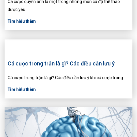
Cá cược quyền anh là một trong những môn cá độ thể thao
được yêu
Tìm hiểu thêm
Cá cược trong trận là gì? Các điều cần lưu ý
Cá cược trong trận là gì? Các điều cần lưu ý khi cá cược trong
Tìm hiểu thêm