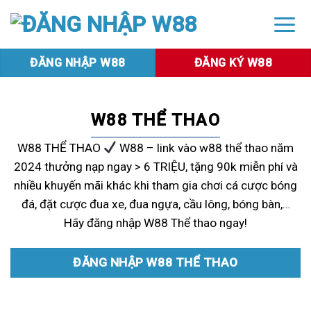
Skip
ĐĂNG NHẬP W88
ĐĂNG KÝ W88
to
content
ĐĂNG NHẬP W88
ĐĂNG KÝ W88
W88 THỂ THAO
W88 THỂ THAO
W88 – link vào w88 thể thao năm
2024 thưởng nạp ngay > 6 TRIỆU, tặng 90k miễn phí và
nhiều khuyến mãi khác khi tham gia chơi cá cược bóng
đá, đặt cược đua xe, đua ngựa, cầu lông, bóng bàn,…
Hãy
đăng nhập W88
Thể thao ngay!
ĐĂNG NHẬP W88 THỂ THAO