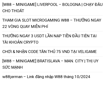
[W88 – MINIGAME] LIVERPOOL – BOLOGNA | CHẠY ĐÂU
CHO THOÁT
THAM GIA SLOT MICROGAMING W88 – THƯỞNG NGAY
22 VÒNG QUAY MIỄN PHÍ
THƯỞNG NGAY 3 USDT LẦN NẠP TIỀN ĐẦU TIÊN TẠI
TÀI KHOẢN CRYPTO
CHƠI & NHẬN CODE TÂN THỦ 75 VND TẠI VELIGAME
[W88 – MINIGAME] BRATISLAVA – MAN. CITY | THỊ UY
SỨC MẠNH
w88jerman – Link đăng nhập W88 tháng 10/2024