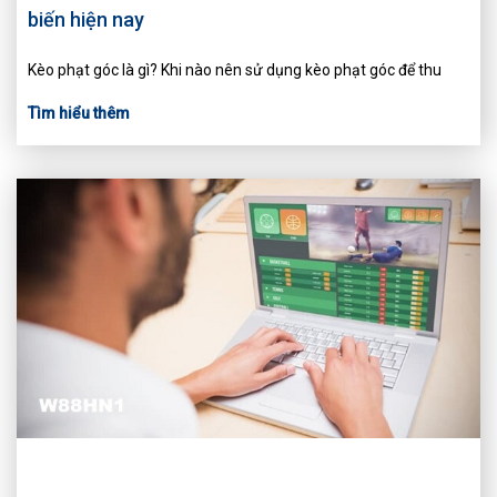
biến hiện nay
Kèo phạt góc là gì? Khi nào nên sử dụng kèo phạt góc để thu
Tìm hiểu thêm